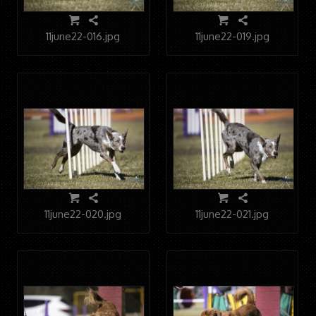
11june22-016.jpg
11june22-019.jpg
11june22-020.jpg
11june22-021.jpg