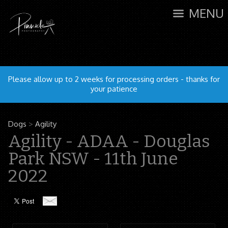
MENU
Please allow up to 2 weeks for processing orders - thanks for
your patience
Dogs
>
Agility
Agility - ADAA - Douglas
Park NSW - 11th June
2022