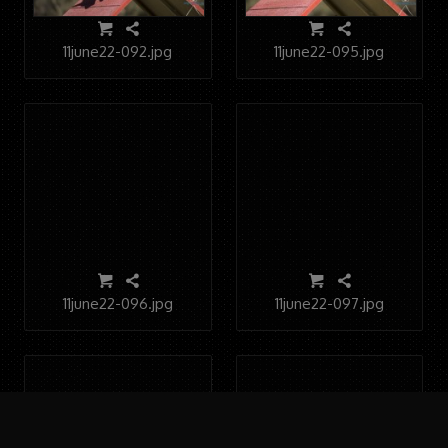
11june22-092.jpg
11june22-095.jpg
11june22-096.jpg
11june22-097.jpg